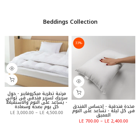
Beddings Collection
-33%
مرتبة تطرية ميكروفايبر - حول
سريرك لسرير فندقي فى ثواني
- يساعد على النوم والاستقياظ
مخدة فندقية - إحساس الفندق
كل يوم بصحة وسعادة
فى كل ليلة - تساعد على النوم
LE 3,000.00 – LE 4,500.00
العميق
LE 700.00 – LE 2,400.00