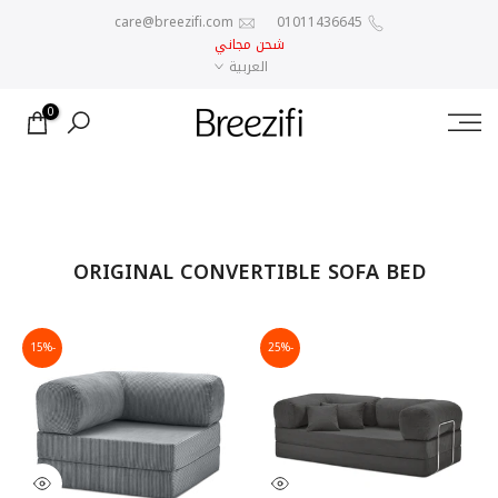
الانتقال
care@breezifi.com
01011436645
شحن مجاني
إلى
العربية
المحتوى
0
ORIGINAL CONVERTIBLE SOFA BED
-15%
-25%